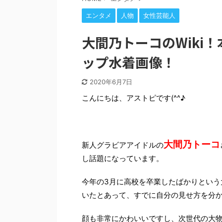
エンタメ
人物
女性芸能人
大間乃トーコのWiki
ップ水着画像！
2020年6月7日
こんにちは、アストピです(^^♪
大間乃トーコ
新人グラビアアイドルの
し話題になっています。
今年の3月に高校を卒業したばかりという
いたとあって、すでに自分の見せ方を分か
顔も非常にかわいいですし、次世代の大