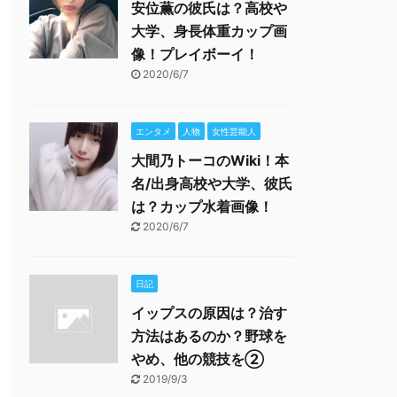
安位薫の彼氏は？高校や
大学、身長体重カップ画
像！プレイボーイ！
2020/6/7
エンタメ
人物
女性芸能人
大間乃トーコのWiki！本
名/出身高校や大学、彼氏
は？カップ水着画像！
2020/6/7
日記
イップスの原因は？治す
方法はあるのか？野球を
やめ、他の競技を②
2019/9/3