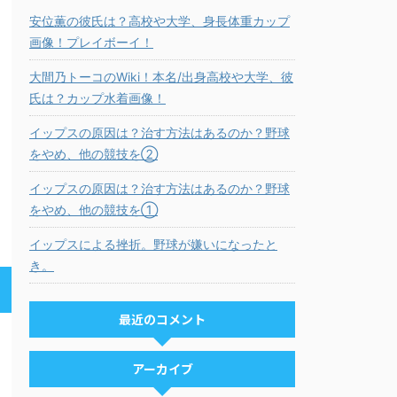
安位薫の彼氏は？高校や大学、身長体重カップ
画像！プレイボーイ！
大間乃トーコのWiki！本名/出身高校や大学、彼
氏は？カップ水着画像！
イップスの原因は？治す方法はあるのか？野球
をやめ、他の競技を②
イップスの原因は？治す方法はあるのか？野球
をやめ、他の競技を①
イップスによる挫折。野球が嫌いになったと
き。
最近のコメント
アーカイブ