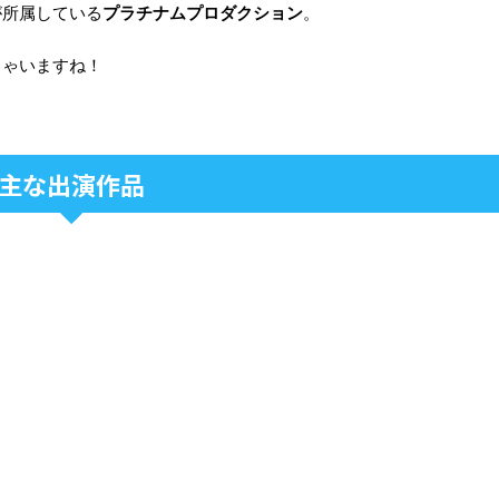
が所属している
プラチナムプロダクション
。
ちゃいますね！
主な出演作品